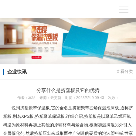
企业快讯
查看分类
分享什么是挤塑板及它的优势
作者：
本站
来源：
云更新
时间：
2023/3/4 9:09:43
次数：
说到挤塑聚苯保温板,它的全名是挤塑聚苯乙烯保温泡沫板,通称挤
塑板,别名XPS板,挤塑聚苯保温板.详细介绍,挤塑板是以聚苯乙烯环氧
树脂为原材料再加上其他的原辅材料与聚含物,根据加温搞混另外引入
金属催化剂,然后挤塑压出来成形而生产制造的硬质的泡沫塑料板.性享