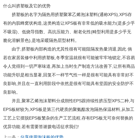
什么叫挤塑板及它的优势
挤塑板的名字为隔热用挤塑聚苯乙烯泡沫塑料(通称XPS),XPS存
有的内肌蜂窝状构造,这类构造让XPS板有非常低的吸水能力(是多少乎
不吸湿)、低烧导指数、高抗压能力、耐老化性(畸型利用是多少乎无
脆化溶解景色),是地采暖隔热层型材料。
由于,挤塑板内部构造的尤其性很有可能阻隔发热量消退,因此 倘
若在家居装修中利用挤塑板,冬季室温就很有可能被牢牢地锁定,不容易
令人觉得到一切严寒味道,再加上当时生产制造方法改善下,让所有商品
功能升职是相当显著,回复不一样节气性一样是很有可能具有非常好不
良影响,并且在一直利用阶段中依然是很有可能具有坚固的安全防护不
良影响。
并且,聚苯乙烯泡沫塑料分成朔性EPS跟持续性挤压型XPS二种,与
EPS板材较为,XPS板是第三代硬质的聚氨酯发泡隔热保温材料,从加工
工艺上它摆脱EPS板繁杂的生产工艺流程,存有EPS板无可奈何替换的
优异功能.若有需要答谢拨电话征求我们!
上一条：
分享使用泡沫板的优势